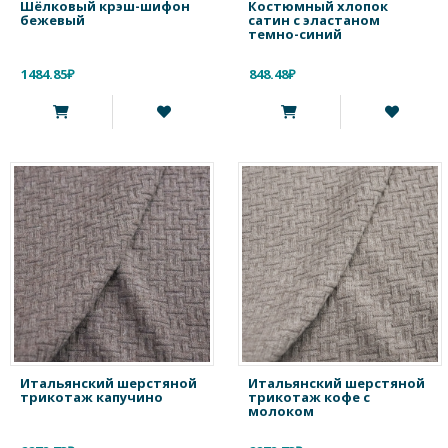
Шёлковый крэш-шифон
Костюмный хлопок
бежевый
сатин с эластаном
темно-синий
1484.85₽
848.48₽
Итальянский шерстяной
Итальянский шерстяной
трикотаж капучино
трикотаж кофе с
молоком