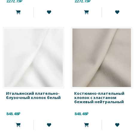
2272.73₽
2272.73₽
Итальянский плательно-
Костюмно-плательный
блузочный хлопок белый
хлопок c эластаном
бежевый нейтральный
848.48₽
848.48₽