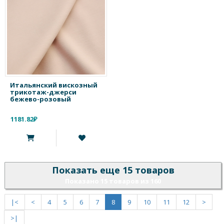
Итальянский вискозный
трикотаж-джерси
бежево-розовый
1181.82₽
Показать еще 15 товаров
Показано 15 товаров из 160
|<
<
4
5
6
7
8
9
10
11
12
>
>|