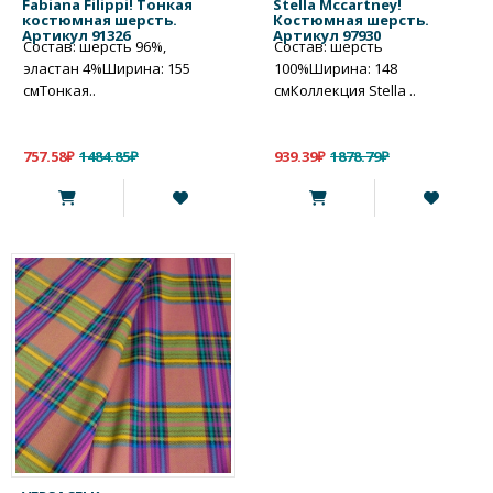
Fabiana Filippi! Тонкая
Stella Mccartney!
костюмная шерсть.
Костюмная шерсть.
Артикул 91326
Артикул 97930
Состав: шерсть 96%,
Состав: шерсть
эластан 4%Ширина: 155
100%Ширина: 148
смТонкая..
смКоллекция Stella ..
757.58₽
1484.85₽
939.39₽
1878.79₽