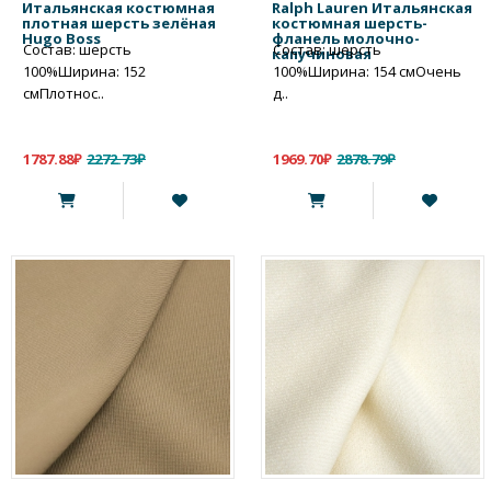
Итальянская костюмная
Ralph Lauren Итальянская
плотная шерсть зелёная
костюмная шерсть-
Hugo Boss
фланель молочно-
Состав: шерсть
Состав: шерсть
капучиновая
100%Ширина: 152
100%Ширина: 154 смОчень
смПлотнос..
д..
1787.88₽
2272.73₽
1969.70₽
2878.79₽