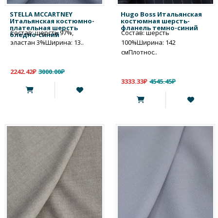
STELLA MCCARTNEY
Hugo Boss Итальянская
Итальянская костюмно-
костюмная шерсть-
плательная шерсть
фланель темно-синий
Состав: шерсть 97%,
Состав: шерсть
бледно-синий
эластан 3%Ширина: 13..
100%Ширина: 142
смПлотнос..
2242.42₽
3000.00₽
3333.33₽
4545.45₽