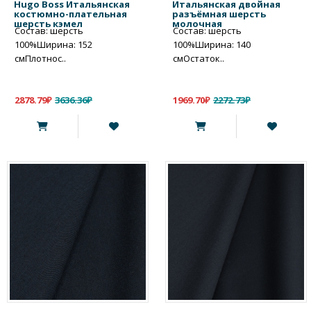
Hugo Boss Итальянская
Итальянская двойная
костюмно-плательная
разъёмная шерсть
шерсть кэмел
молочная
Состав: шерсть
Состав: шерсть
100%Ширина: 152
100%Ширина: 140
смПлотнос..
смОстаток..
2878.79₽
3636.36₽
1969.70₽
2272.73₽