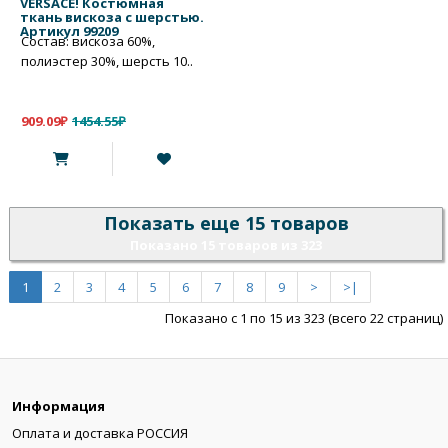
VERSACE! Костюмная
ткань вискоза с шерстью.
Артикул 99209
Состав: вискоза 60%,
полиэстер 30%, шерсть 10..
909.09₽
1454.55₽
Показать еще 15 товаров
Показано 15 товаров из 323
1
2
3
4
5
6
7
8
9
>
>|
Показано с 1 по 15 из 323 (всего 22 страниц)
Информация
Оплата и доставка РОССИЯ