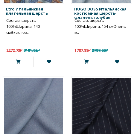
Etro Итальянская
HUGO BOSS Итальянская
плательная шерсть
костюмная шерсть-
фланель голубая
Состав: шерсть
Состав: шерсть
100%Ширина: 140
100%Ширина: 154 смОчень
смЭксклюз..
м..
2272.73₽
3181.82₽
1787.88₽
2787.88₽