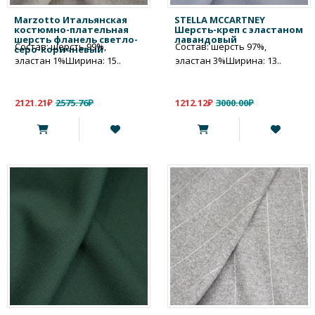
Marzotto Итальянская
STELLA MCCARTNEY
костюмно-плательная
Шерсть-креп с эластаном
шерсть фланель светло-
лавандовый
Состав: шерсть 99%,
Состав: шерсть 97%,
серо-коричневый
эластан 1%Ширина: 15..
эластан 3%Ширина: 13..
2121.21₽
2575.76₽
1212.12₽
3000.00₽