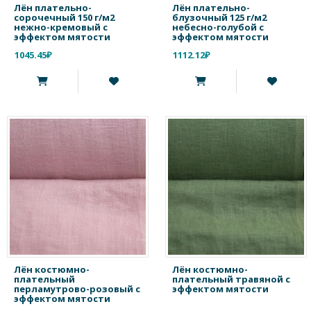
Лён плательно-
Лён плательно-
сорочечный 150 г/м2
блузочный 125 г/м2
нежно-кремовый с
небесно-голубой с
эффектом мятости
эффектом мятости
1045.45₽
1112.12₽
Лён костюмно-
Лён костюмно-
плательный
плательный травяной с
перламутрово-розовый с
эффектом мятости
эффектом мятости