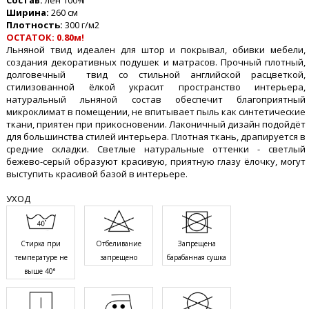
Состав:
лён 100%
Ширина:
260 см
Плотность:
300 г/м2
ОСТАТОК: 0.80м!
Льняной твид идеален для штор и покрывал, обивки мебели,
создания декоративных подушек и матрасов. Прочный плотный,
долговечный твид со стильной английской расцветкой,
стилизованной ёлкой украсит пространство интерьера,
натуральный льняной состав обеспечит благоприятный
микроклимат в помещении, не впитывает пыль как синтетические
ткани, приятен при прикосновении. Лаконичный дизайн подойдёт
для большинства стилей интерьера. Плотная ткань, драпируется в
средние складки. Светлые натуральные оттенки - светлый
бежево-серый образуют красивую, приятную глазу ёлочку, могут
выступить красивой базой в интерьере.
УХОД
Стирка при
Отбеливание
Запрещена
температуре не
запрещено
барабанная сушка
выше 40°